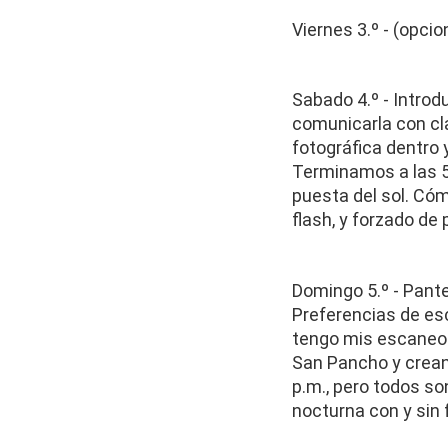
Viernes 3.º - (opci
Sabado 4.º - Introdu
comunicarla con clar
fotográfica dentro y
Terminamos a las 5
puesta del sol. Cóm
flash, y forzado de 
Domingo 5.º - Pante
Preferencias de esc
tengo mis escaneos,
San Pancho y crean
p.m., pero todos so
nocturna con y sin 