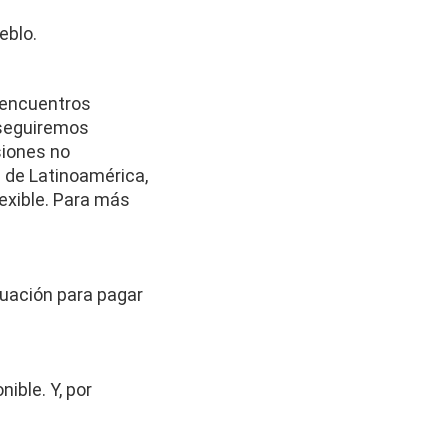
eblo.
y encuentros 
seguiremos 
iones no 
 de Latinoamérica, 
exible. Para más 
nuación para pagar 
ible. Y, por 