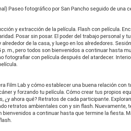
onal) Paseo fotográfico por San Pancho seguido de una c
cción y extracción de la película. Flash con película. Enco
idad. Posar sin posar. El poder del trabajo personal y tu
 alrededor de la casa, y luego en los alrededores. Sesión 
 p. m., pero todos son bienvenidos a continuar hasta mu
o fotografiar con película después del atardecer. Interior
película.
ra Film Lab y cómo establecer una buena relación con tu 
áner y forzando tu película. Cómo crear tus propios equi
 ¿y ahora qué? Retratos de cada participante. Explorando
do retratos ambientales con y sin flash. Nuevamente, t
n bienvenidos a continuar hasta que termine la fiesta. Má
flash.