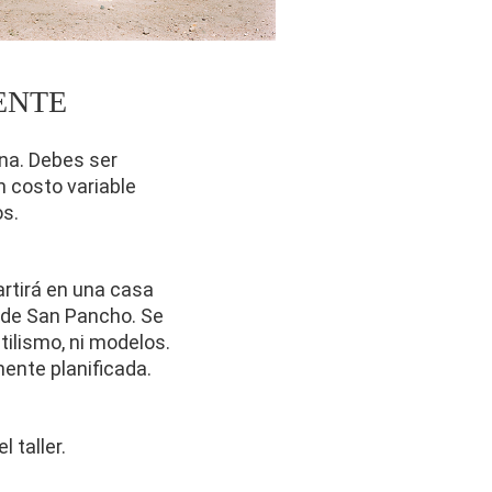
GENTE
na. Debes ser 
n costo variable 
os.
rtirá en una casa 
 de San Pancho. Se 
ilismo, ni modelos. 
mente planificada.
 taller.