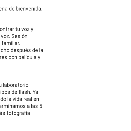
ena de bienvenida.
ntrar tu voz y 
 voz. Sesión 
familiar. 
cho después de la 
es con película y 
laboratorio. 
pos de flash. Ya 
 la vida real en 
erminamos a las 5 
s fotografía 